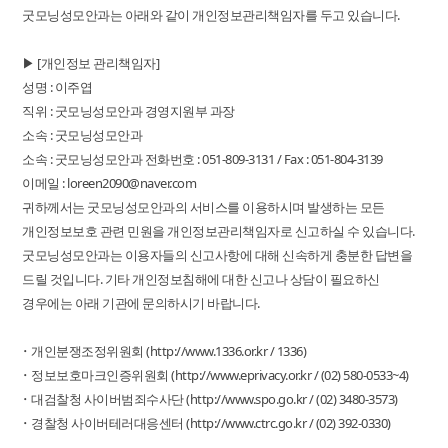
굿모닝성모안과는 아래와 같이 개인정보관리책임자를 두고 있습니다.
▶ [개인정보 관리책임자]
성명 : 이주엽
직위 : 굿모닝성모안과 경영지원부 과장
소속 : 굿모닝성모안과
소속 : 굿모닝성모안과 전화번호 : 051-809-3131 / Fax : 051-804-3139
이메일 : loreen2090@naver.com
귀하께서는 굿모닝성모안과의 서비스를 이용하시며 발생하는 모든
개인정보보호 관련 민원을 개인정보관리책임자로 신고하실 수 있습니다.
굿모닝성모안과는 이용자들의 신고사항에 대해 신속하게 충분한 답변을
드릴 것입니다. 기타 개인정보침해에 대한 신고나 상담이 필요하신
경우에는 아래 기관에 문의하시기 바랍니다.
･ 개인분쟁조정위원회 (http://www.1336.or.kr / 1336)
･ 정보보호마크인증위원회 (http://www.eprivacy.or.kr / (02) 580-0533~4)
･ 대검찰청 사이버범죄수사단 (http://www.spo.go.kr / (02) 3480-3573)
･ 경찰청 사이버테러대응센터 (http://www.ctrc.go.kr / (02) 392-0330)