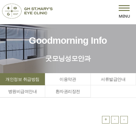
MENU
Goodmorning Info
굿모닝성모안과
개인정보 취급방침
이용약관
서류발급안내
병원비급여안내
환자권리장전
+
·
-