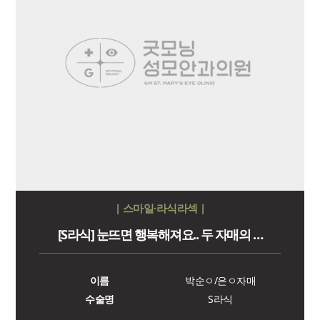
| 스마일·라식라섹 |
[S라식] 눈뜨면 행복해져요.. 두 자매의 …
이름
박순ㅇ/은ㅇ자매
수술명
S라식