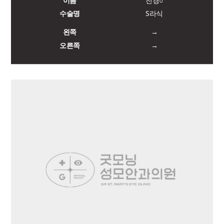
이름
전경○
수술명
S라식
왼쪽
→
오른쪽
→