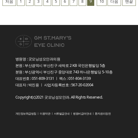
9
처음
1
2
3
4
5
6
7
8
10
다음
맨끝
병원명 : 굿모닝성모안과의원
본원 : 부산광역시 부산진구 새싹로 2 KB 국민은행빌딩 5층
분원 : 부산광역시 부산진구 중앙대로 743 하나은행빌딩 5-10층
대표번호 : 051-809-3131 ㅣ 팩스 : 051-804-3139
대표자 : 박진용 ㅣ 사업자등록번호 : 567-20-02004
Copyright(c)2021 굿모닝성모안과. All Rights Reserved.
개인정보취급방침
ㅣ
이용약관
ㅣ
서류발급안내
ㅣ
병원비급여안내
ㅣ
환자권리장전