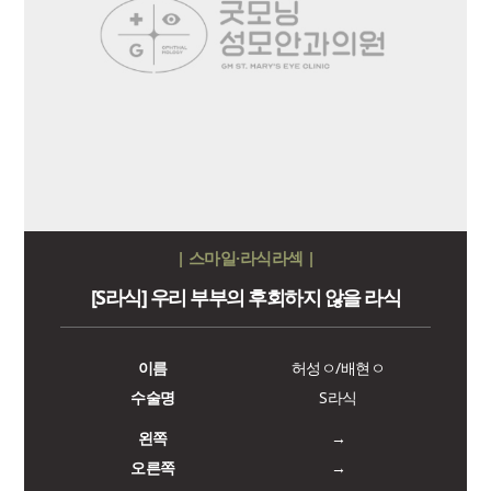
| 스마일·라식라섹 |
[S라식] 우리 부부의 후회하지 않을 라식
이름
허성ㅇ/배현ㅇ
수술명
S라식
왼쪽
→
오른쪽
→