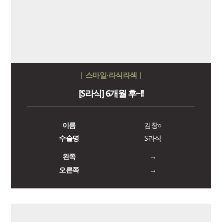
| 스마일·라식라섹 |
[S라식] 6개월 후~!!
이름
김창○
수술명
S라식
왼쪽
→
오른쪽
→