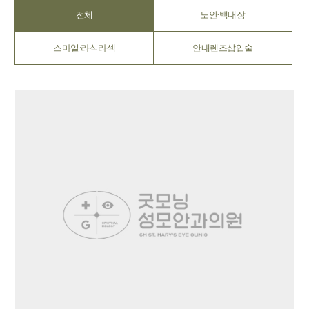
전체
노안·백내장
스마일·라식라섹
안내렌즈삽입술