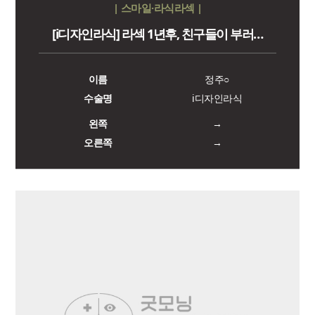
| 스마일·라식라섹 |
[i디자인라식] 라섹 1년후, 친구들이 부러…
이름
정주○
수술명
i디자인라식
왼쪽
→
오른쪽
→