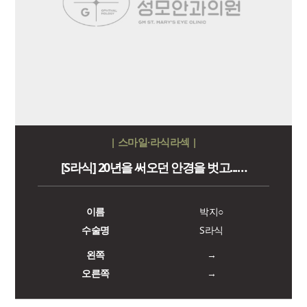
| 스마일·라식라섹 |
[S라식] 20년을 써오던 안경을 벗고...…
이름
박지○
수술명
S라식
왼쪽
→
오른쪽
→