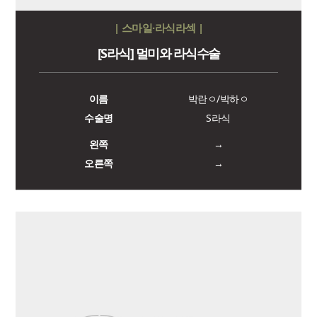
| 스마일·라식라섹 |
[S라식] 멀미와 라식수술
이름
박란ㅇ/박하ㅇ
수술명
S라식
왼쪽
→
오른쪽
→