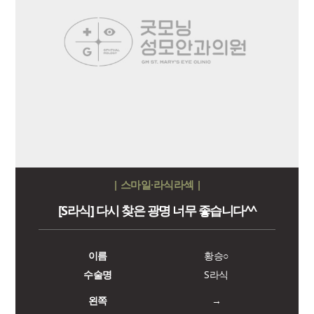
| 스마일·라식라섹 |
[S라식] 다시 찾은 광명 너무 좋습니다^^
이름
황승○
수술명
S라식
왼쪽
→