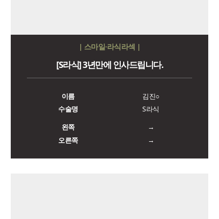
| 스마일·라식라섹 |
[S라식] 3년만에 인사드립니다.
이름
김진○
수술명
S라식
왼쪽
→
오른쪽
→