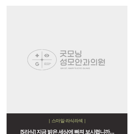
| 스마일·라식라섹 |
[S라식] 지금 밝은 세상에 빠져 보시렵니까…