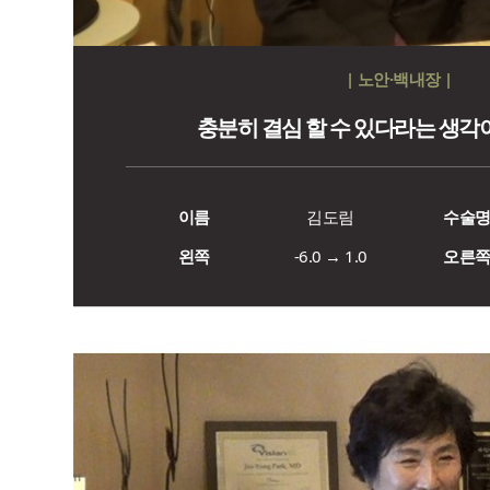
| 노안·백내장 |
충분히 결심 할 수 있다라는 생각
이름
김도림
수술
왼쪽
-6.0 → 1.0
오른