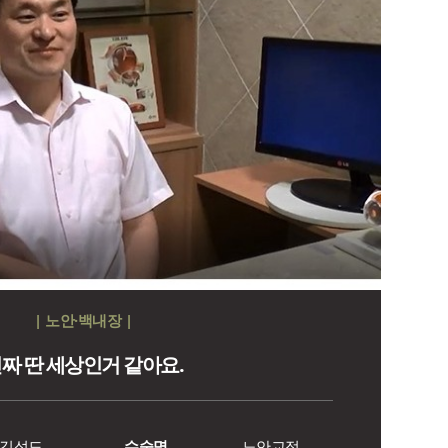
| 노안·백내장 |
짜 딴 세상인거 같아요.
김성도
수술명
노안교정