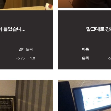
이 들었습니…
말그대로 강
명
멀티토릭
이름
쪽
-6.75 → 1.0
왼쪽
-