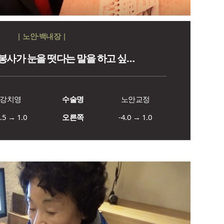
| 노안·백내장 |
봉사가 눈을 떳다는 말을 하고 싶…
강치영
수술명
노안교정
5.5 → 1.0
오른쪽
-4.0 → 1.0