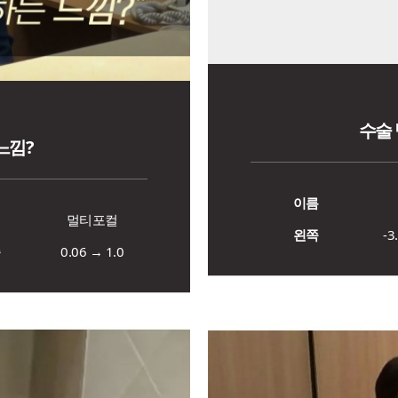
수술
느낌?
이름
명
멀티포컬
왼쪽
-3
쪽
0.06 → 1.0