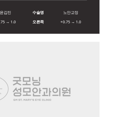
윤갑진
수술명
노안교정
.75 → 1.0
오른쪽
+0.75 → 1.0