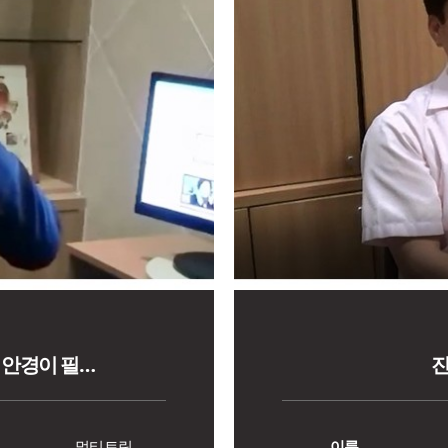
 안경이 필…
진
명
멀티토릭
이름