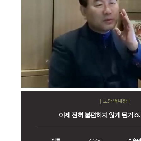
| 노안·백내장 |
이제 전혀 불편하지 않게 된거죠.
이름
김운성
수술