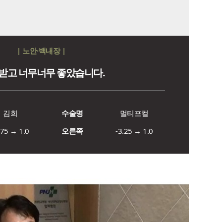
| 노안·백내장 |
 받고 너무너무 좋았습니다.
김희
수술명
멀티포컬
.75 → 1.0
오른쪽
-3.25 → 1.0