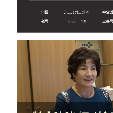
이름
굿모닝성모안과
수술
왼쪽
+0.00 → 1.0
오른