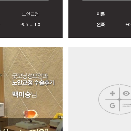
명
노안교정
이름
쪽
-9.5 → 1.0
왼쪽
+0