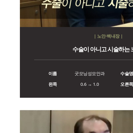
| 노안·백내장 |
수술이 아니고 시술하는 
이름
굿모닝성모안과
수술
왼쪽
0.6 → 1.0
오른